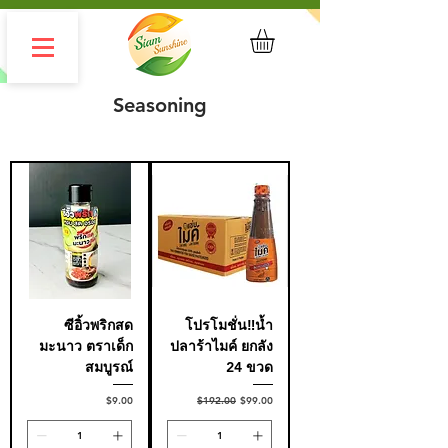
Seasoning
ซีอิ้วพริกสด
โปรโมชั่น‼️น้ำ
มะนาว ตราเด็ก
ปลาร้าไมค์ ยกลัง
สมบูรณ์
24 ขวด
Price
Regular Price
Sale Price
$9.00
$192.00
$99.00