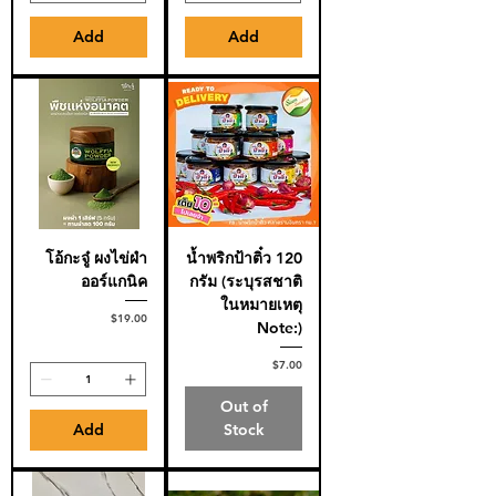
Add
Add
โอ้กะจู๋ ผงไข่ผำ
น้ำพริกป้าติ๋ว 120
ออร์แกนิค
กรัม (ระบุรสชาติ
ในหมายเหตุ
Price
$19.00
Note:)
Price
$7.00
Out of
Add
Stock