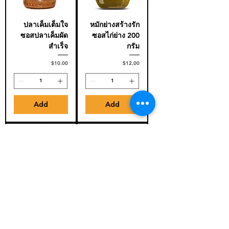
ปลาเค็มเต็มใจ
หมักย่างสร้างรัก
ซอสปลาเค็มผัด
ซอสไก่ย่าง 200
สำเร็จ
กรัม
Price
Price
$10.00
$12.00
Add
Add
สามเกลอเสมอใจ
โก๋ดี ผงสังขยา
รากผักชี
สำเร็จรูป ทำง่าย
กระเทียม พริก
แค่เติมน้ำกะทิ