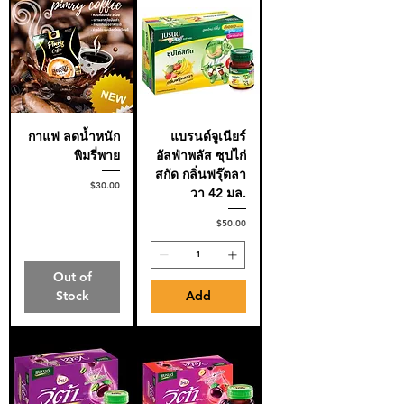
กาแฟ ลดน้ำหนัก
แบรนด์จูเนียร์
พิมรี่พาย
อัลฟ่าพลัส ซุปไก่
สกัด กลิ่นฟรุ๊ตลา
Price
$30.00
วา 42 มล.
Price
$50.00
Out of
Stock
Add