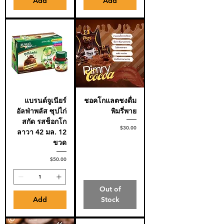
Add
Add
แบรนด์จูเนียร์
ชอคโกแลตชงดื่ม
อัลฟ่าพลัส ซุปไก่
พิมรี่พาย
สกัด รสช็อกโก
Price
$30.00
ลาวา 42 มล. 12
ขวด
Price
$50.00
Out of
Add
Stock