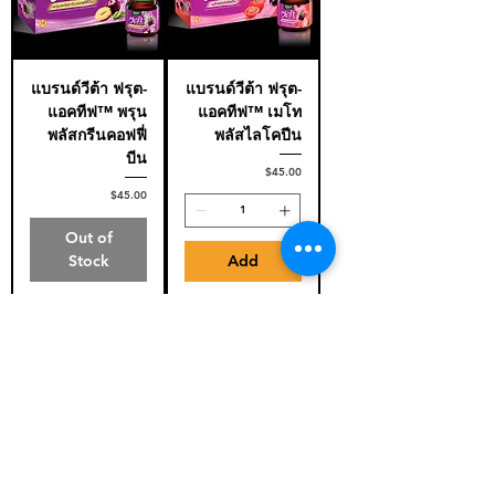
แบรนด์วีต้า ฟรุต-
แบรนด์วีต้า ฟรุต-
แอคทีฟ™ พรุน
แอคทีฟ™ เมโท
พลัสกรีนคอฟฟี่
พลัสไลโคปีน
บีน
Price
$45.00
Price
$45.00
Out of
Stock
Add
แบรนด์วีต้า ฟรุต-
แบรนด์วีต้า เบอร์