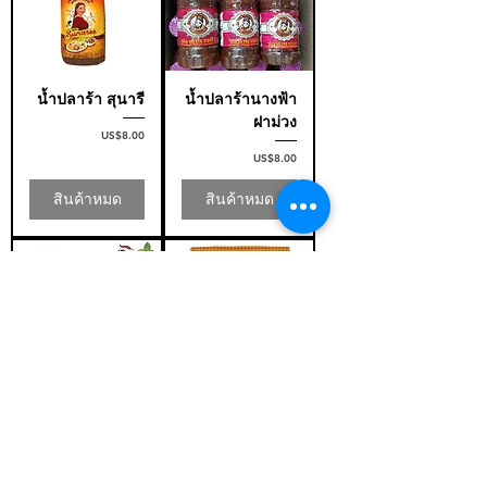
น้ำปลาร้า สุนารี
น้ำปลาร้านางฟ้า
ฝาม่วง
ราคา
US$8.00
ราคา
US$8.00
สินค้าหมด
สินค้าหมด
นางฟ้า น้ำปลา
แซ่บไมค์ ผงปรุง
ร้าปรุงสุก แซบ
รสน้ำยำขนมจีน
นัว ฝาขาว
นัวครบรสสารพัด
ยำ