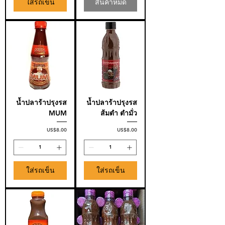
ใส่รถเข็น
สินค้าหมด
น้ำปลาร้าปรุงรส
น้ำปลาร้าปรุงรส
MUM
ส้มตำ ตำมั่ว
ราคา
ราคา
US$8.00
US$8.00
ใส่รถเข็น
ใส่รถเข็น