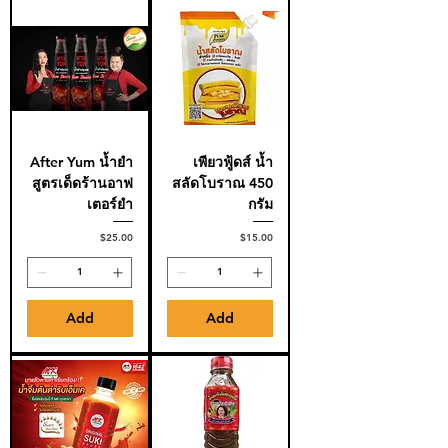
After Yum น้ำยำ
เพียวฟู้ดส์ น้ำ
สูตรเด็ดร้านอาฟ
สลัดโบราณ 450
เตอร์ยำ
กรัม
Price
Price
$25.00
$15.00
Add
Add