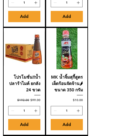
Add
Add
โปรโมชั่น‼️น้ำ
MK น้ำจิ้มสุกี้สูตร
ปลาร้าไมค์ ยกลัง
เผ็ดร้อนจัดจ้าน🌶️
24 ขวด
ขนาด 350 กรัม
Regular Price
Sale Price
Price
$192.00
$99.00
$10.00
Add
Add