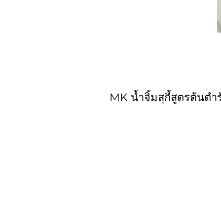
MK น้ำจิ้มสุกี้สูตรต้น