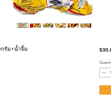
รัม+น้ำจิ้ม
$30.
Quanti