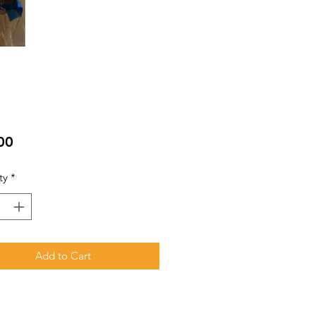
Price
00
ty
*
Add to Cart