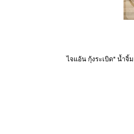
ไจแอ้น กุ้งระเบิด* น้ำจิ้ม