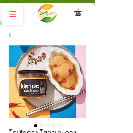
โคเรียดอง โฮตาเตะดอง