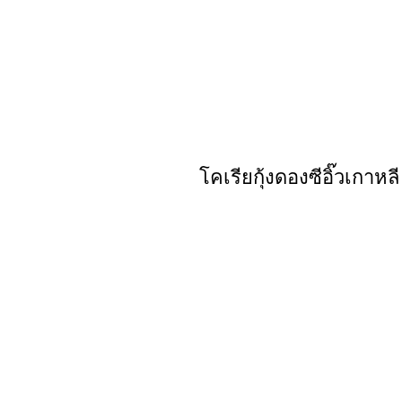
โคเรียกุ้งดองซีอิ๊วเกาห