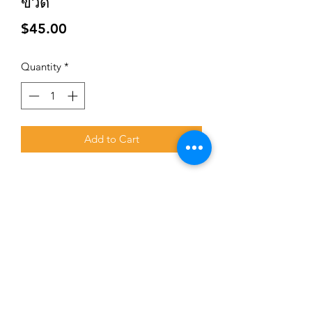
ขวด
Price
$45.00
Quantity
*
Add to Cart
Subscribe for updates and promotions
Submit