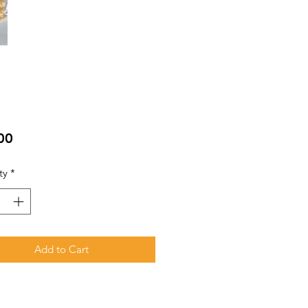
Price
00
ty
*
Add to Cart