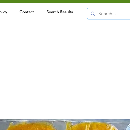
olicy
Contact
Search Results