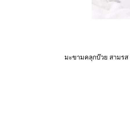
มะขามคลุกบ๊วย สามรส จี