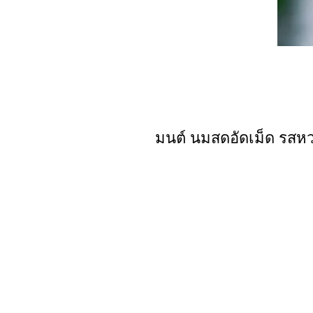
มนต์ นมสดอัดเม็ด รสห