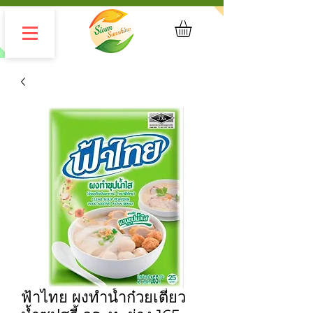
ฟ้าไทย ผงทำน้ำก๋วยเตี๋ยว