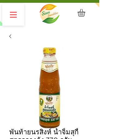
พันท้ายนรสิงห์ น้ำจิ้มสุกี้