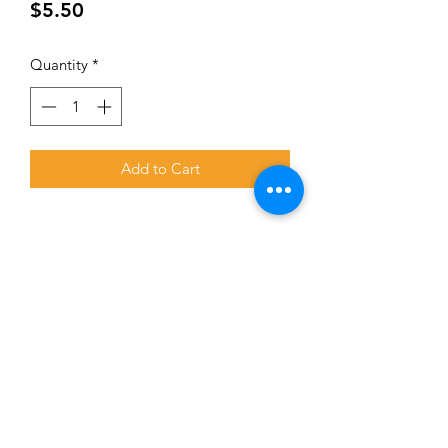
Price
$5.50
Quantity
*
Add to Cart
Subscribe for updates and promotions
Submit