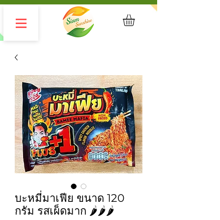
บะหมี่มาเฟีย ขนาด 120
กรัม รสเผ็ดมาก 🌶️🌶️🌶️