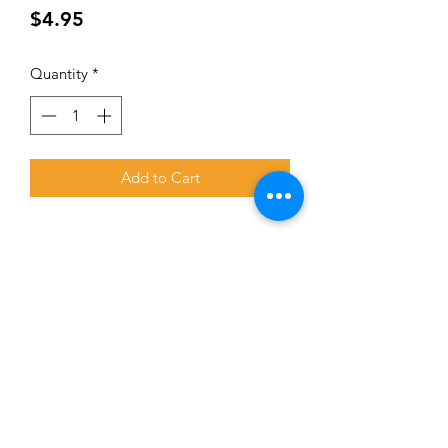
Price
$4.95
Quantity
*
Add to Cart
Subscribe for updates and promotions
Submit