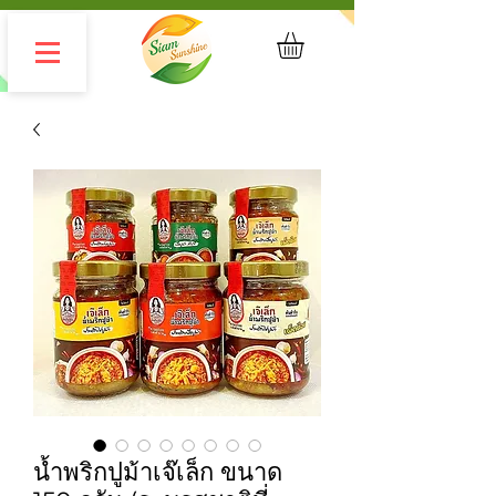
น้ำพริกปูม้าเจ๊เล็ก ขนาด