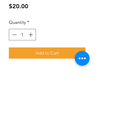
Price
$20.00
Quantity
*
Add to Cart
Subscribe for updates and promotions
Submit