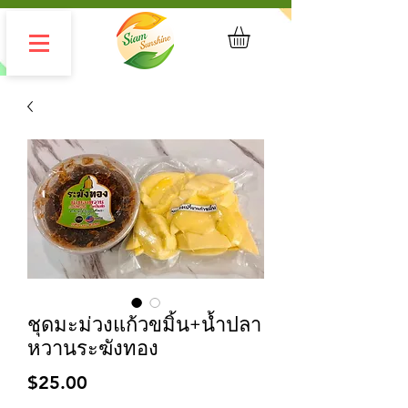
ชุดมะม่วงแก้วขมิ้น+น้ำปลา
หวานระฆังทอง
Price
$25.00