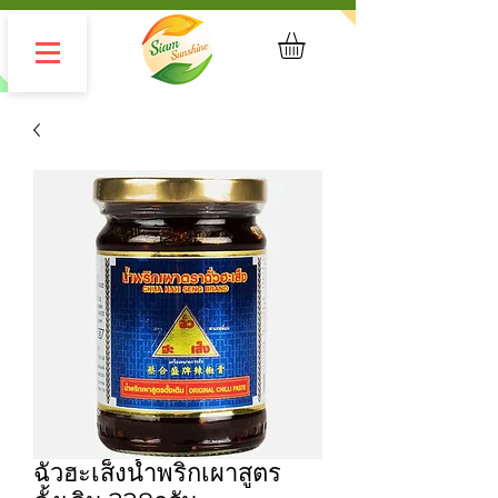
ฉั่วฮะเส็งน้ำพริกเผาสูตร