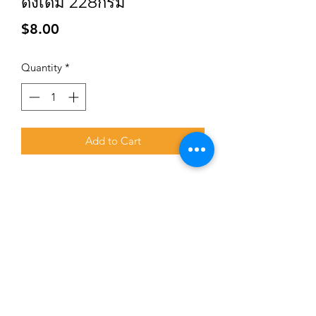
ดั้งเดิม 228กรัม
Price
$8.00
Quantity
*
Add to Cart
Subscribe for updates and promotions
Submit