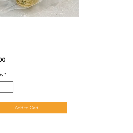
Price
00
ty
*
Add to Cart