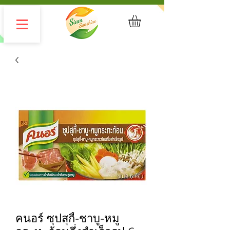
คนอร์ ซุปสุกี้-ชาบู-หมู