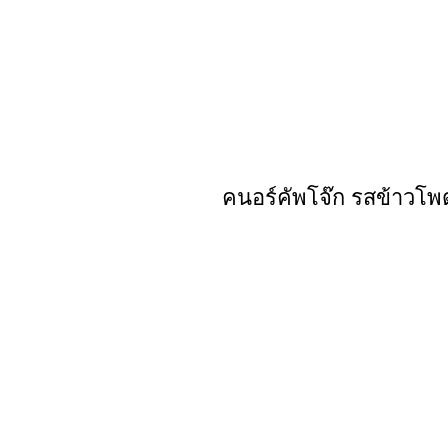
คนอร์คัพโจ๊ก รสข้าวโพ