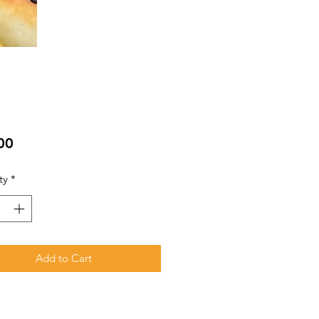
Price
00
ty
*
Add to Cart