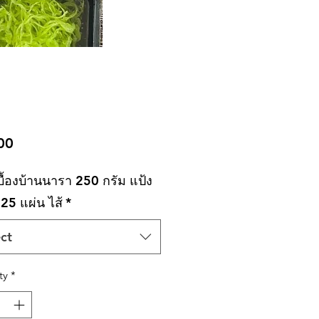
Price
00
ื้องบ้านนารา 250 กรัม แป้ง
25 แผ่น ไส้
*
ct
ty
*