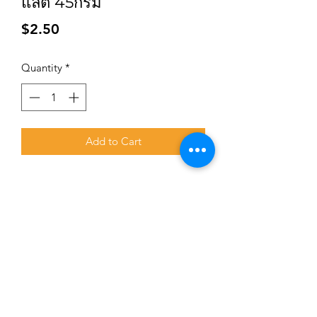
แลต 45กรัม
Price
$2.50
Quantity
*
Add to Cart
Subscribe for updates and promotions
Submit