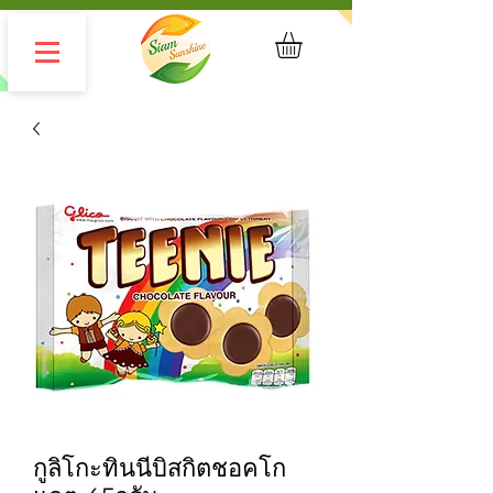
กูลิโกะทินนี่บิสกิตชอคโก