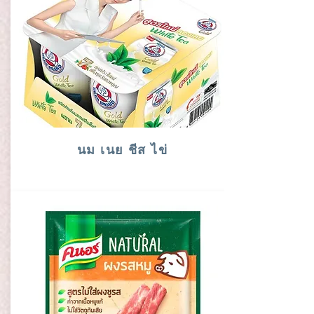
นม เนย ชีส ไข่