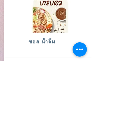
ซอส น้ำจิ้ม