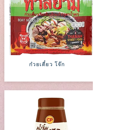
ก๋วยเตี๋ยว โจ๊ก