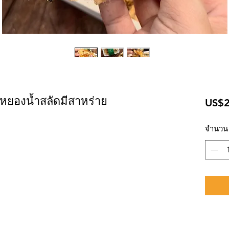
่หยองน้ำสลัดมีสาหร่าย
US$2
จำนวน