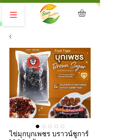
ไข่มุกบุกเพชร บราวน์ชูการ์