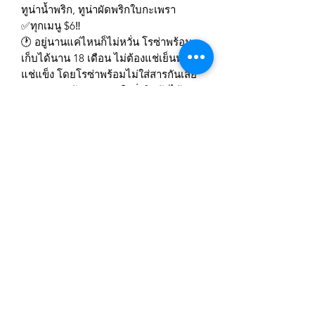
ทูน่าน้ำพริก, ทูน่าผัดพริกใบกะเพรา
✅ทุกเมนู $6‼️
🕐 อยู่นานแค่ไหนก็ไม่หวั่น โรซ่าพร้อม
เก็บได้นาน 18 เดือน ไม่ต้องแช่เย็นหรือ
แช่แข็ง โดยโรซ่าพร้อมไม่ใส่สารกันเสีย
และผงชูรสด้วยนะ‼️สนใจสั่งสินค้าได้ทาง
==>>
https://www.siamsunshine.com/all-
products
สมัครเข้าสู่ระบบการติดตามสื่อสารของร้าน
ยืนยัน