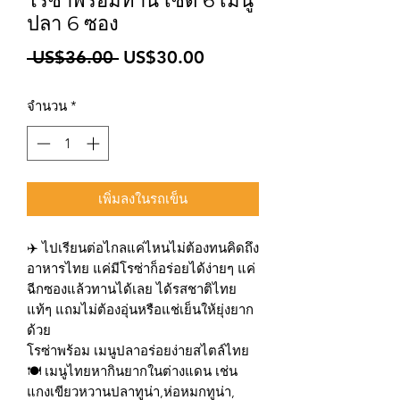
โรซ่าพร้อมทาน เซต 6 เมนู
ปลา 6 ซอง
ราคา
ราคา
 US$36.00 
US$30.00
ปกติ
ขาย
จำนวน
*
ลด
เพิ่มลงในรถเข็น
✈️ ไปเรียนต่อไกลแค่ไหนไม่ต้องทนคิดถึง
อาหารไทย แค่มีโรซ่าก็อร่อยได้ง่ายๆ แค่
ฉีกซองแล้วทานได้เลย ได้รสชาติไทย
แท้ๆ แถมไม่ต้องอุ่นหรือแช่เย็นให้ยุ่งยาก
ด้วย
โรซ่าพร้อม เมนูปลาอร่อยง่ายสไตล์ไทย
🍽 เมนูไทยหากินยากในต่างแดน เช่น
แกงเขียวหวานปลาทูน่า,ห่อหมกทูน่า,