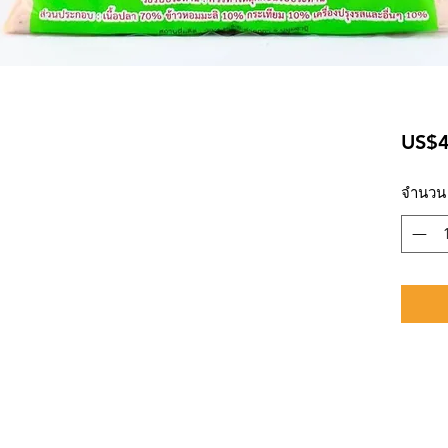
US$4
จำนวน