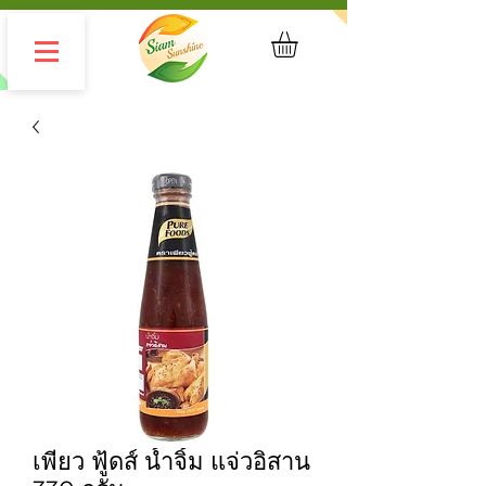
เพียว ฟู้ดส์ น้ำจิ้ม แจ่วอิสาน