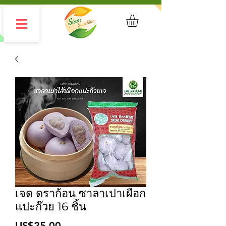
เจด ดราก้อน ซาลาเปาเผือก
แปะก๊วย 16 ชิ้น
ราคา
US$25.00