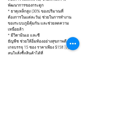
พัฒนาการของกระดูก
* ธาตุเหล็กสูง (30% ของปริมาณที่
ต้องการในแต่ละวัน) ช่วยในการทำงาน
ของระบบภูมิคุ้มกัน และช่วยลดความ
เหนื่อยล้า
* มีวิตามินเอ และซี
ธัญพืช ช่วยให้อิ่มท้องอย่างสุขภาพดี แพค
เกจบรรจุ 15 ซอง ราคาเพียง $15‼️ 🇺🇸
สนใจสั่งซื้อสินค้าได้ที่
www.siamsunshine.com
🇹🇭💖🌍 ยอดครบ$129 จัดส่งฟรี
💳 รับชำระยอดผ่านบัตรเครดิต✅
💵 Paypal , Venmo , Zelle ,Scash✅
🇹🇭 ธนาคารไทยพาณิชย์ กสิกร ✅
สมัครเข้าสู่ระบบการติดตามสื่อสารของร้าน