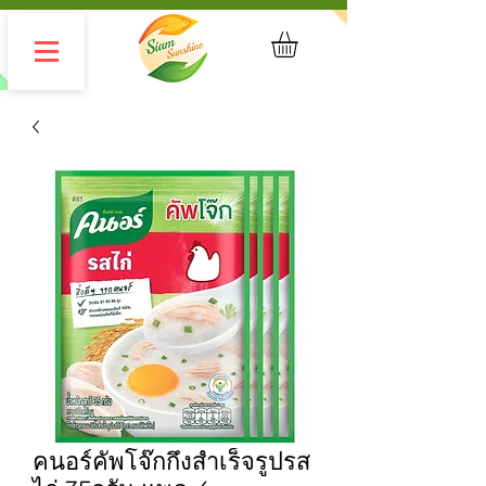
คนอร์คัพโจ๊กกึ่งสำเร็จรูปรส